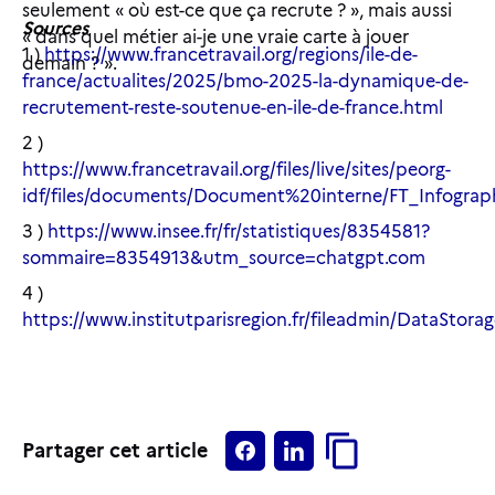
seulement « où est-ce que ça recrute ? », mais aussi
Sources
« dans quel métier ai-je une vraie carte à jouer
1 )
https://www.francetravail.org/regions/ile-de-
demain ? ».
france/actualites/2025/bmo-2025-la-dynamique-de-
recrutement-reste-soutenue-en-ile-de-france.html
2 )
https://www.francetravail.org/files/live/sites/peorg-
idf/files/documents/Document%20interne/FT_Infogra
3 )
https://www.insee.fr/fr/statistiques/8354581?
sommaire=8354913&utm_source=chatgpt.com
4 )
https://www.institutparisregion.fr/fileadmin/DataStor
Partager cet article