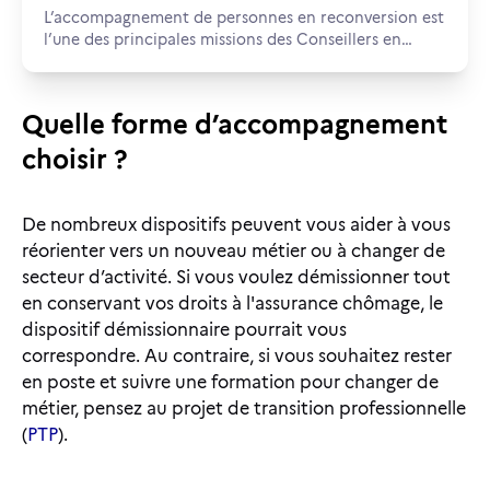
L’accompagnement de personnes en reconversion est
l’une des principales missions des Conseillers en
Évolution Professionnelle (CEP). Voici quelques
conseils pour bien définir votre projet professionnel
et ses grandes étapes, tout en vous faisant
Quelle forme d’accompagnement
accompagner dans cette démarche.
choisir ?
De nombreux dispositifs peuvent vous aider à vous
réorienter vers un nouveau métier ou à changer de
secteur d’activité. Si vous voulez démissionner tout
en conservant vos droits à l'assurance chômage, le
dispositif démissionnaire pourrait vous
correspondre. Au contraire, si vous souhaitez rester
en poste et suivre une formation pour changer de
métier, pensez au projet de transition professionnelle
(
PTP
).